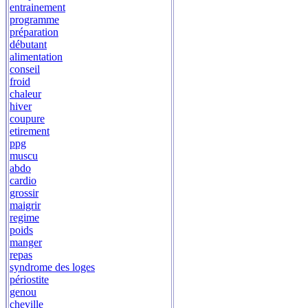
entrainement
programme
préparation
débutant
alimentation
conseil
froid
chaleur
hiver
coupure
etirement
ppg
muscu
abdo
cardio
grossir
maigrir
regime
poids
manger
repas
syndrome des loges
périostite
genou
cheville