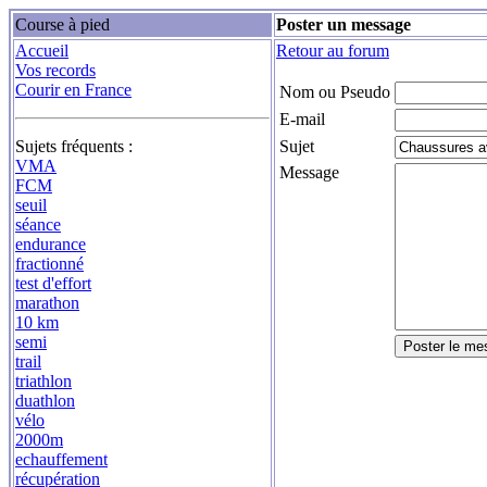
Course à pied
Poster un message
Accueil
Retour au forum
Vos records
Courir en France
Nom ou Pseudo
E-mail
Sujets fréquents :
Sujet
VMA
Message
FCM
seuil
séance
endurance
fractionné
test d'effort
marathon
10 km
semi
trail
triathlon
duathlon
vélo
2000m
echauffement
récupération