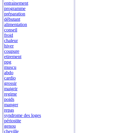
entrainement
programme
préparation
débutant
alimentation
conseil
froid
chaleur
hiver
coupure
etirement
ppg
muscu
abdo
cardio
grossir
maigrir
regime
poids
manger
repas
syndrome des loges
périostite
genou
cheville