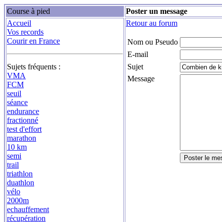
Course à pied
Poster un message
Accueil
Retour au forum
Vos records
Courir en France
Nom ou Pseudo
E-mail
Sujets fréquents :
Sujet
VMA
Message
FCM
seuil
séance
endurance
fractionné
test d'effort
marathon
10 km
semi
trail
triathlon
duathlon
vélo
2000m
echauffement
récupération