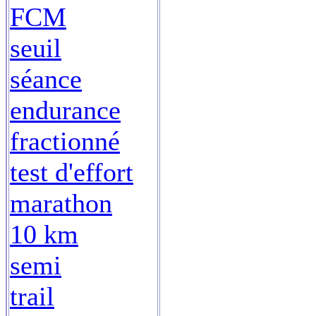
FCM
seuil
séance
endurance
fractionné
test d'effort
marathon
10 km
semi
trail