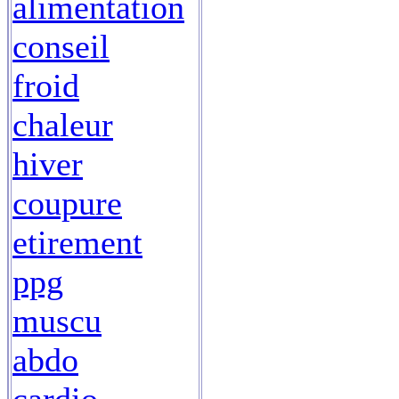
alimentation
conseil
froid
chaleur
hiver
coupure
etirement
ppg
muscu
abdo