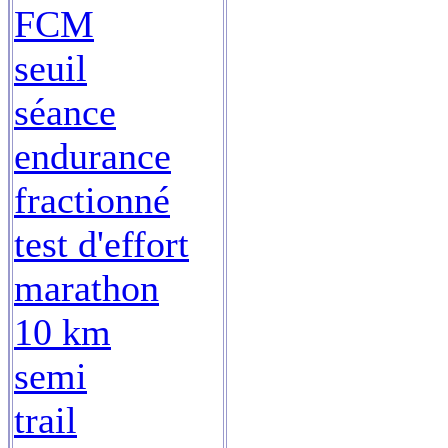
FCM
seuil
séance
endurance
fractionné
test d'effort
marathon
10 km
semi
trail