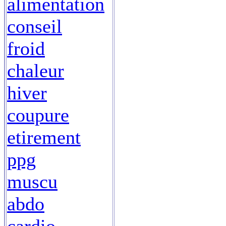
alimentation
conseil
froid
chaleur
hiver
coupure
etirement
ppg
muscu
abdo