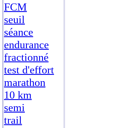
FCM
seuil
séance
endurance
fractionné
test d'effort
marathon
10 km
semi
trail