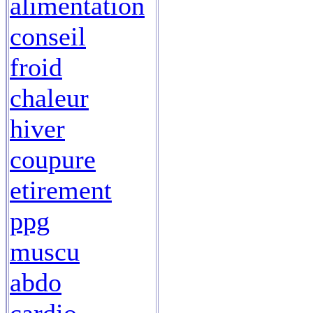
alimentation
conseil
froid
chaleur
hiver
coupure
etirement
ppg
muscu
abdo