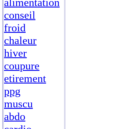
alimentation
conseil
froid
chaleur
hiver
coupure
etirement
ppg
muscu
abdo