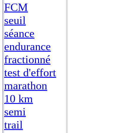
FCM
seuil
séance
endurance
fractionné
test d'effort
marathon
10 km
semi
trail