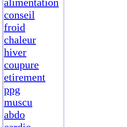
alimentation
conseil
froid
chaleur
hiver
coupure
etirement
ppg
muscu
abdo