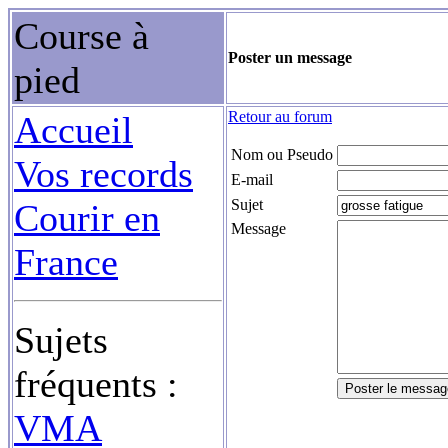
Course à
Poster un message
pied
Retour au forum
Accueil
Nom ou Pseudo
Vos records
E-mail
Sujet
Courir en
Message
France
Sujets
fréquents :
VMA