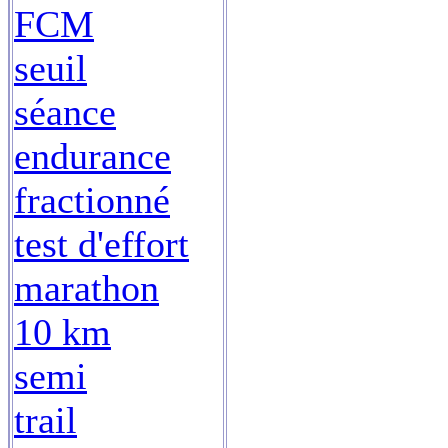
FCM
seuil
séance
endurance
fractionné
test d'effort
marathon
10 km
semi
trail