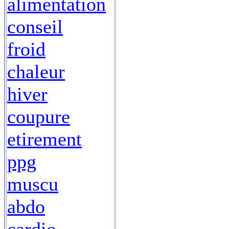
alimentation
conseil
froid
chaleur
hiver
coupure
etirement
ppg
muscu
abdo