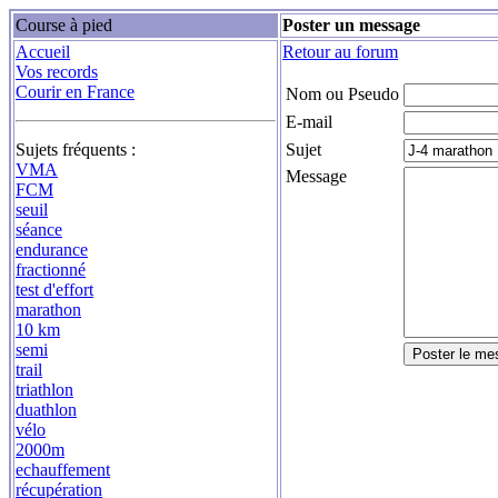
Course à pied
Poster un message
Accueil
Retour au forum
Vos records
Courir en France
Nom ou Pseudo
E-mail
Sujets fréquents :
Sujet
VMA
Message
FCM
seuil
séance
endurance
fractionné
test d'effort
marathon
10 km
semi
trail
triathlon
duathlon
vélo
2000m
echauffement
récupération