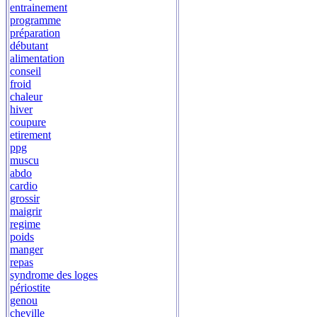
entrainement
programme
préparation
débutant
alimentation
conseil
froid
chaleur
hiver
coupure
etirement
ppg
muscu
abdo
cardio
grossir
maigrir
regime
poids
manger
repas
syndrome des loges
périostite
genou
cheville