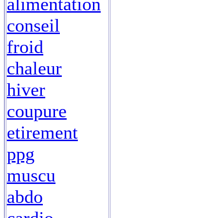
alimentation
conseil
froid
chaleur
hiver
coupure
etirement
ppg
muscu
abdo