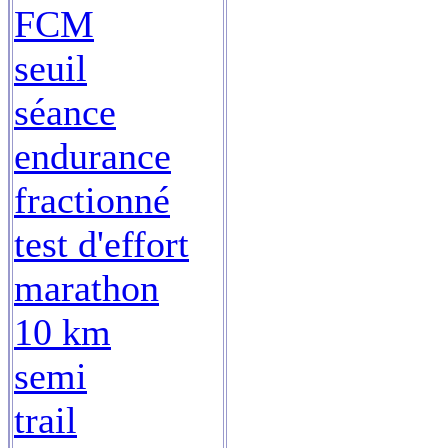
FCM
seuil
séance
endurance
fractionné
test d'effort
marathon
10 km
semi
trail