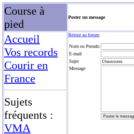
Course à
Poster un message
pied
Retour au forum
Accueil
Nom ou Pseudo
Vos records
E-mail
Sujet
Courir en
Message
France
Sujets
fréquents :
VMA