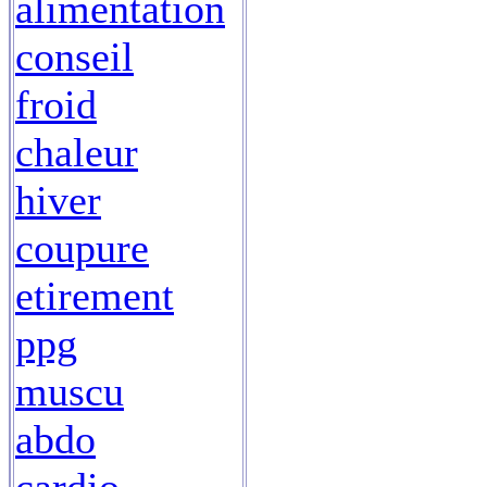
alimentation
conseil
froid
chaleur
hiver
coupure
etirement
ppg
muscu
abdo