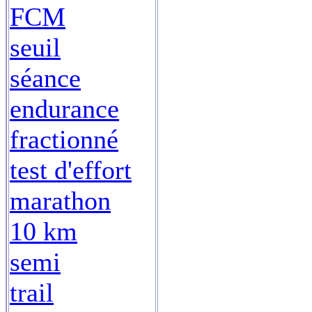
FCM
seuil
séance
endurance
fractionné
test d'effort
marathon
10 km
semi
trail