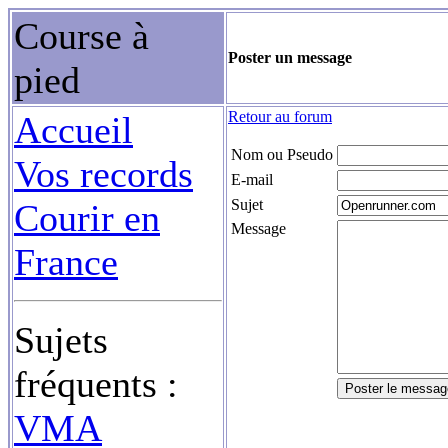
Course à
Poster un message
pied
Retour au forum
Accueil
Nom ou Pseudo
Vos records
E-mail
Sujet
Courir en
Message
France
Sujets
fréquents :
VMA