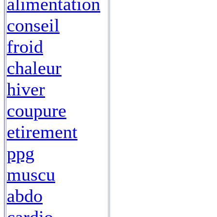
alimentation
conseil
froid
chaleur
hiver
coupure
etirement
ppg
muscu
abdo