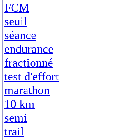
FCM
seuil
séance
endurance
fractionné
test d'effort
marathon
10 km
semi
trail