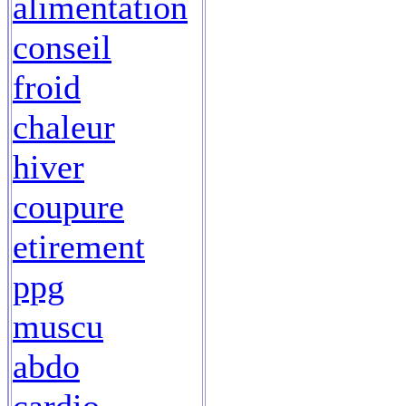
alimentation
conseil
froid
chaleur
hiver
coupure
etirement
ppg
muscu
abdo