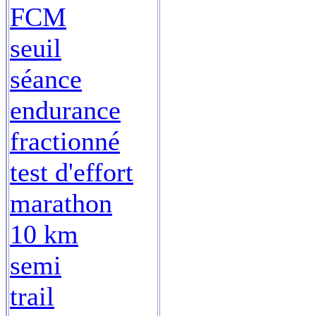
FCM
seuil
séance
endurance
fractionné
test d'effort
marathon
10 km
semi
trail