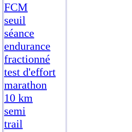
FCM
seuil
séance
endurance
fractionné
test d'effort
marathon
10 km
semi
trail