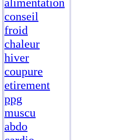
alimentation
conseil
froid
chaleur
hiver
coupure
etirement
ppg
muscu
abdo