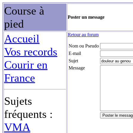
Course à
Poster un message
pied
Retour au forum
Accueil
Nom ou Pseudo
Vos records
E-mail
Sujet
Courir en
Message
France
Sujets
fréquents :
VMA