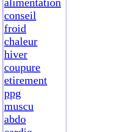
alimentation
conseil
froid
chaleur
hiver
coupure
etirement
ppg
muscu
abdo