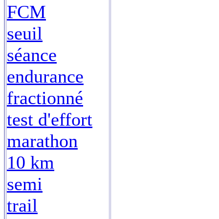
FCM
seuil
séance
endurance
fractionné
test d'effort
marathon
10 km
semi
trail