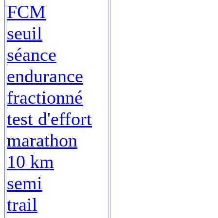
FCM
seuil
séance
endurance
fractionné
test d'effort
marathon
10 km
semi
trail