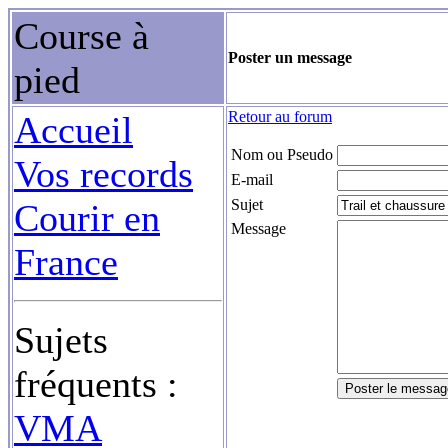
Course à
Poster un message
pied
Retour au forum
Accueil
Nom ou Pseudo
Vos records
E-mail
Sujet
Courir en
Message
France
Sujets
fréquents :
VMA