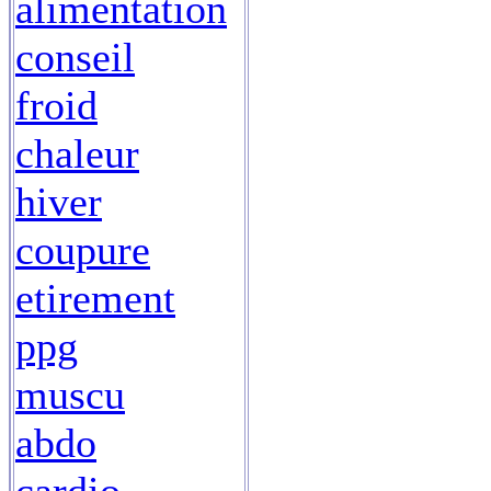
alimentation
conseil
froid
chaleur
hiver
coupure
etirement
ppg
muscu
abdo