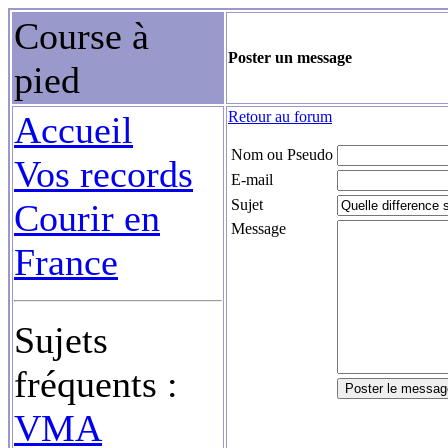
Course à
Poster un message
pied
Retour au forum
Accueil
Nom ou Pseudo
Vos records
E-mail
Sujet
Courir en
Message
France
Sujets
fréquents :
VMA