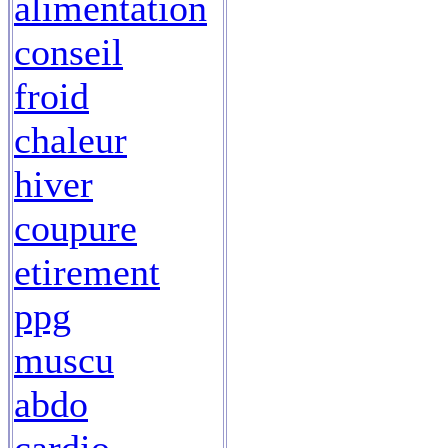
alimentation
conseil
froid
chaleur
hiver
coupure
etirement
ppg
muscu
abdo