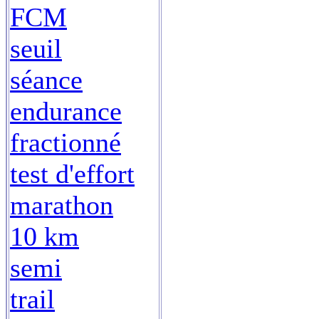
FCM
seuil
séance
endurance
fractionné
test d'effort
marathon
10 km
semi
trail