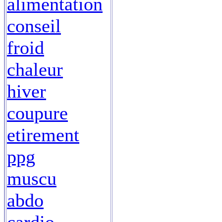
alimentation
conseil
froid
chaleur
hiver
coupure
etirement
ppg
muscu
abdo