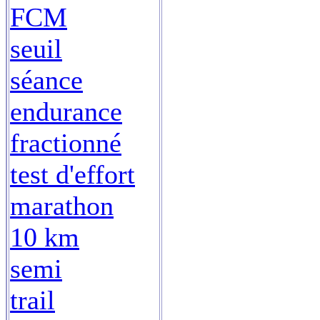
FCM
seuil
séance
endurance
fractionné
test d'effort
marathon
10 km
semi
trail