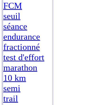
FCM
seuil
séance
endurance
fractionné
test d'effort
marathon
10 km
semi
trail