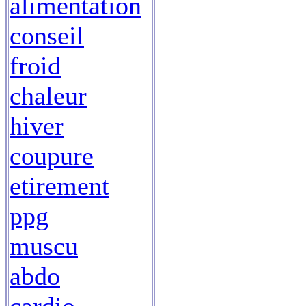
alimentation
conseil
froid
chaleur
hiver
coupure
etirement
ppg
muscu
abdo