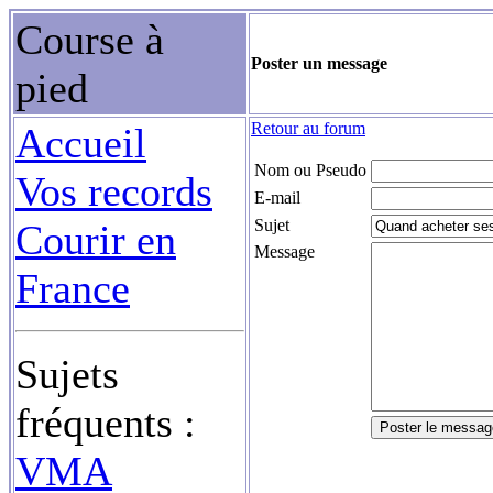
Course à
Poster un message
pied
Retour au forum
Accueil
Nom ou Pseudo
Vos records
E-mail
Sujet
Courir en
Message
France
Sujets
fréquents :
VMA