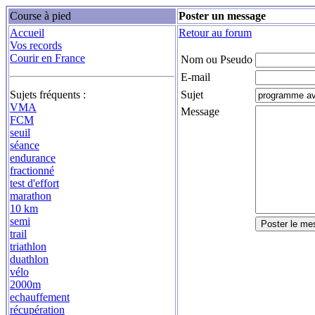
Course à pied
Poster un message
Accueil
Retour au forum
Vos records
Courir en France
Nom ou Pseudo
E-mail
Sujets fréquents :
Sujet
VMA
Message
FCM
seuil
séance
endurance
fractionné
test d'effort
marathon
10 km
semi
trail
triathlon
duathlon
vélo
2000m
echauffement
récupération