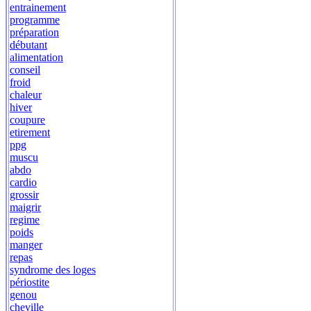
entrainement
programme
préparation
débutant
alimentation
conseil
froid
chaleur
hiver
coupure
etirement
ppg
muscu
abdo
cardio
grossir
maigrir
regime
poids
manger
repas
syndrome des loges
périostite
genou
cheville