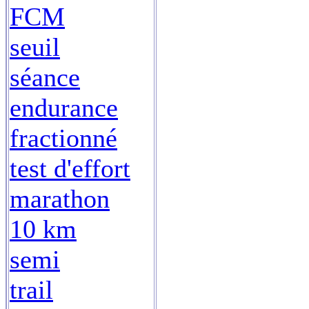
FCM
seuil
séance
endurance
fractionné
test d'effort
marathon
10 km
semi
trail