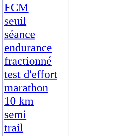
FCM
seuil
séance
endurance
fractionné
test d'effort
marathon
10 km
semi
trail