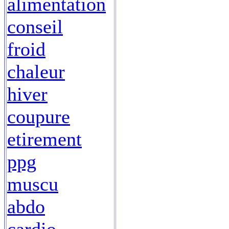
alimentation
conseil
froid
chaleur
hiver
coupure
etirement
ppg
muscu
abdo