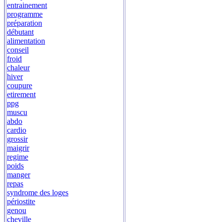
entrainement
programme
préparation
débutant
alimentation
conseil
froid
chaleur
hiver
coupure
etirement
ppg
muscu
abdo
cardio
grossir
maigrir
regime
poids
manger
repas
syndrome des loges
périostite
genou
cheville