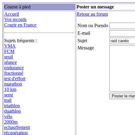
Course à pied
Poster un message
Accueil
Retour au forum
Vos records
Courir en France
Nom ou Pseudo
E-mail
Sujets fréquents :
Sujet
VMA
Message
FCM
seuil
séance
endurance
fractionné
test d'effort
marathon
10 km
semi
trail
triathlon
duathlon
vélo
2000m
echauffement
récupération