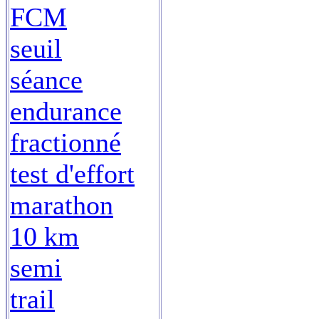
FCM
seuil
séance
endurance
fractionné
test d'effort
marathon
10 km
semi
trail