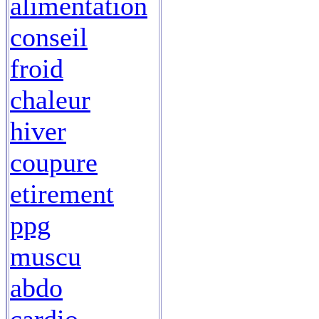
alimentation
conseil
froid
chaleur
hiver
coupure
etirement
ppg
muscu
abdo