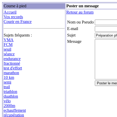
Course à pied
Poster un message
Accueil
Retour au forum
Vos records
Courir en France
Nom ou Pseudo
E-mail
Sujets fréquents :
Sujet
VMA
Message
FCM
seuil
séance
endurance
fractionné
test d'effort
marathon
10 km
semi
trail
triathlon
duathlon
vélo
2000m
echauffement
récupération