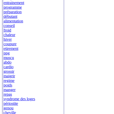
entrainement
programme
préparation
débutant
alimentation
conseil
froid
chaleur
hiver
coupure
etirement
ppg
muscu
abdo
cardio
grossir
maigrir
regime
poids
manger
repas
syndrome des loges
périostite
genou
cheville