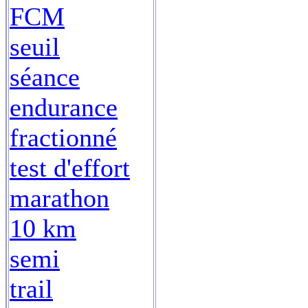
FCM
seuil
séance
endurance
fractionné
test d'effort
marathon
10 km
semi
trail