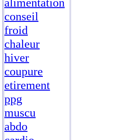
alimentation
conseil
froid
chaleur
hiver
coupure
etirement
ppg
muscu
abdo