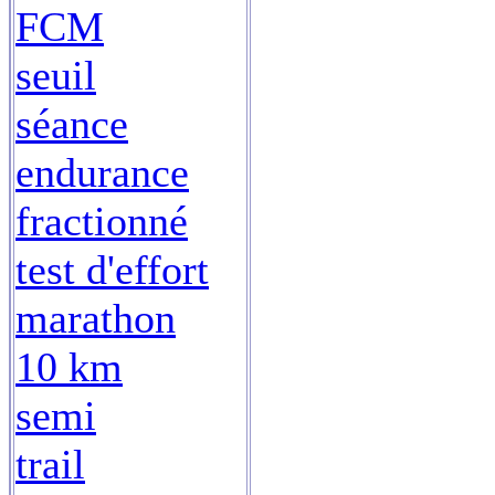
FCM
seuil
séance
endurance
fractionné
test d'effort
marathon
10 km
semi
trail