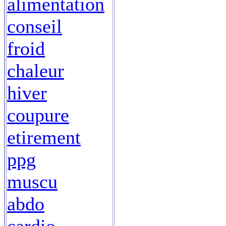
alimentation
conseil
froid
chaleur
hiver
coupure
etirement
ppg
muscu
abdo