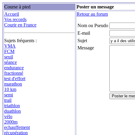
Course à pied
Poster un message
Accueil
Retour au forum
Vos records
Courir en France
Nom ou Pseudo
E-mail
Sujets fréquents :
Sujet
VMA
Message
FCM
seuil
séance
endurance
fractionné
test d'effort
marathon
10 km
semi
trail
triathlon
duathlon
vélo
2000m
echauffement
récupération