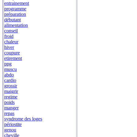
entrainement
programme
préparation
débutant
alimentation
conseil
froid
chaleur
hiver
coupure
etirement
ppg
muscu
abdo
cardio
grossir
maigrir
regime
poids
manger
repas
syndrome des loges
périostite
genou
cheville