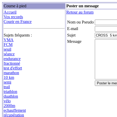
Course à pied
Poster un message
Accueil
Retour au forum
Vos records
Courir en France
Nom ou Pseudo
E-mail
Sujets fréquents :
Sujet
VMA
Message
FCM
seuil
séance
endurance
fractionné
test d'effort
marathon
10 km
semi
trail
triathlon
duathlon
vélo
2000m
echauffement
récupération