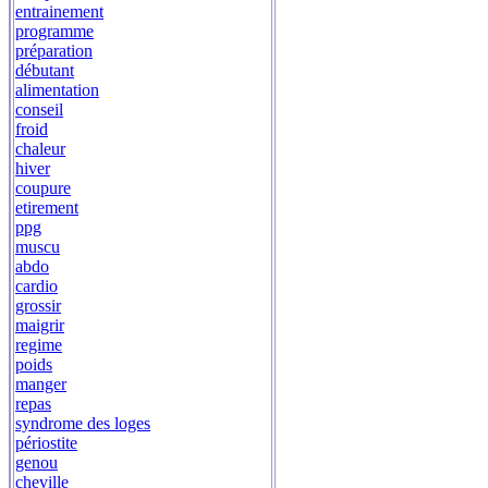
entrainement
programme
préparation
débutant
alimentation
conseil
froid
chaleur
hiver
coupure
etirement
ppg
muscu
abdo
cardio
grossir
maigrir
regime
poids
manger
repas
syndrome des loges
périostite
genou
cheville