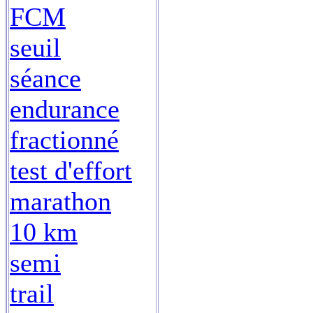
FCM
seuil
séance
endurance
fractionné
test d'effort
marathon
10 km
semi
trail