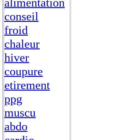
alimentation
conseil
froid
chaleur
hiver
coupure
etirement
ppg
muscu
abdo