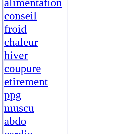
alimentation
conseil
froid
chaleur
hiver
coupure
etirement
ppg
muscu
abdo