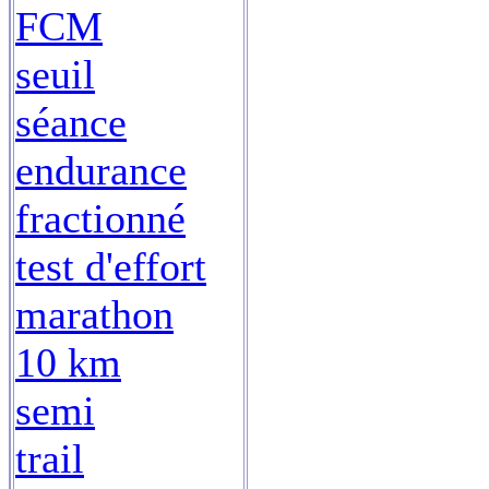
FCM
seuil
séance
endurance
fractionné
test d'effort
marathon
10 km
semi
trail