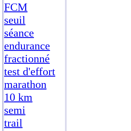
FCM
seuil
séance
endurance
fractionné
test d'effort
marathon
10 km
semi
trail