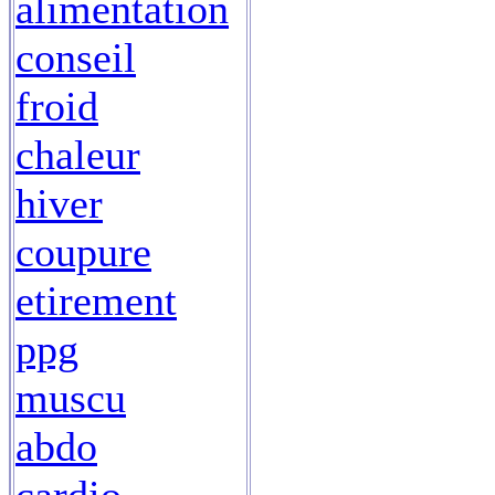
alimentation
conseil
froid
chaleur
hiver
coupure
etirement
ppg
muscu
abdo