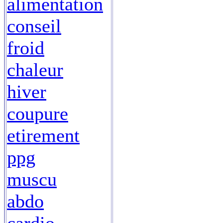
alimentation
conseil
froid
chaleur
hiver
coupure
etirement
ppg
muscu
abdo