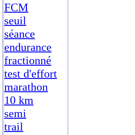
FCM
seuil
séance
endurance
fractionné
test d'effort
marathon
10 km
semi
trail