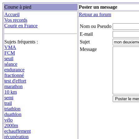
Course à pied
Poster un message
Accueil
Retour au forum
Vos records
Courir en France
Nom ou Pseudo
E-mail
Sujets fréquents :
Sujet
VMA
Message
FCM
seuil
séance
endurance
fractionné
test d'effort
marathon
10 km
semi
trail
triathlon
duathlon
vélo
2000m
echauffement
récupération