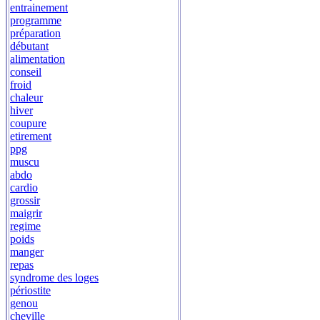
entrainement
programme
préparation
débutant
alimentation
conseil
froid
chaleur
hiver
coupure
etirement
ppg
muscu
abdo
cardio
grossir
maigrir
regime
poids
manger
repas
syndrome des loges
périostite
genou
cheville