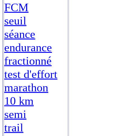
FCM
seuil
séance
endurance
fractionné
test d'effort
marathon
10 km
semi
trail