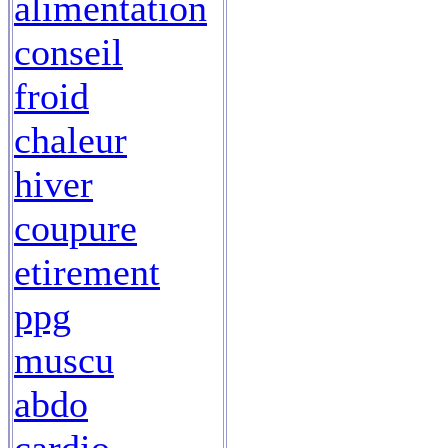
alimentation
conseil
froid
chaleur
hiver
coupure
etirement
ppg
muscu
abdo