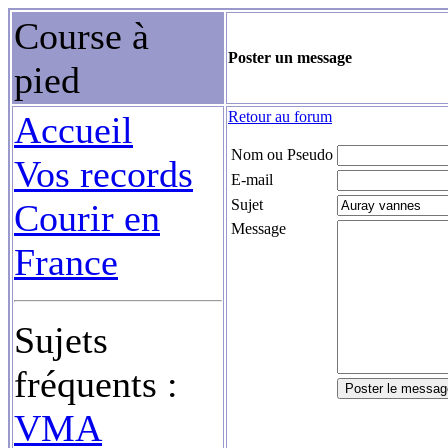
Course à
Poster un message
pied
Retour au forum
Accueil
Nom ou Pseudo
Vos records
E-mail
Sujet
Courir en
Message
France
Sujets
fréquents :
VMA