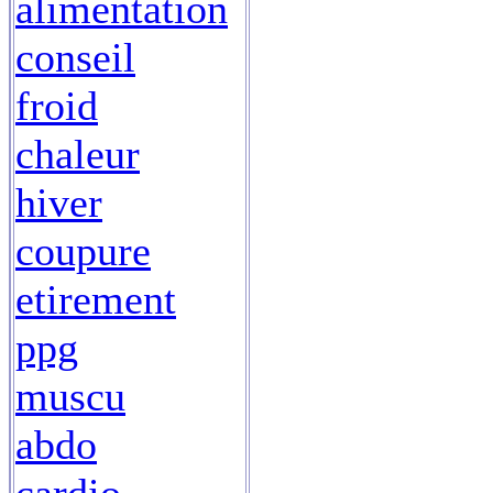
alimentation
conseil
froid
chaleur
hiver
coupure
etirement
ppg
muscu
abdo