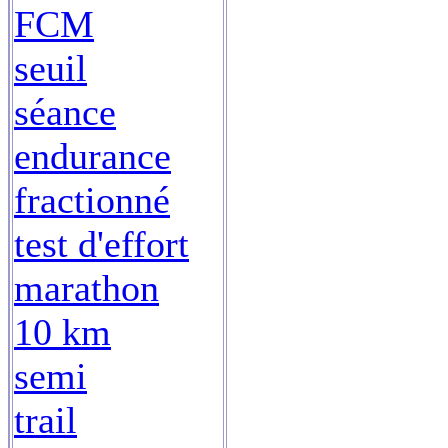
FCM
seuil
séance
endurance
fractionné
test d'effort
marathon
10 km
semi
trail