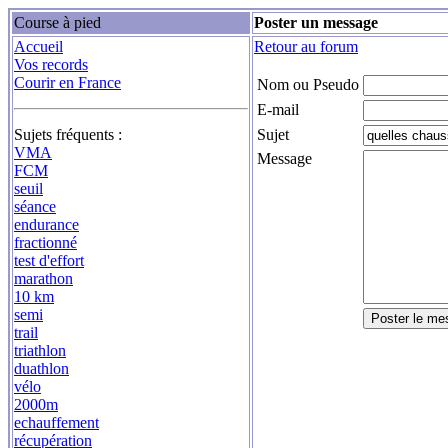
Course à pied
Poster un message
Accueil
Retour au forum
Vos records
Courir en France
Nom ou Pseudo
E-mail
Sujets fréquents :
Sujet
VMA
Message
FCM
seuil
séance
endurance
fractionné
test d'effort
marathon
10 km
semi
trail
triathlon
duathlon
vélo
2000m
echauffement
récupération