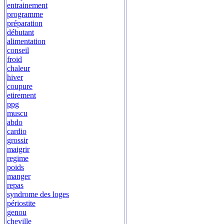
entrainement
programme
préparation
débutant
alimentation
conseil
froid
chaleur
hiver
coupure
etirement
ppg
muscu
abdo
cardio
grossir
maigrir
regime
poids
manger
repas
syndrome des loges
périostite
genou
cheville