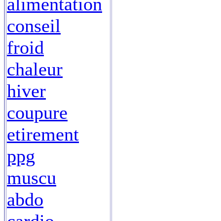
alimentation
conseil
froid
chaleur
hiver
coupure
etirement
ppg
muscu
abdo