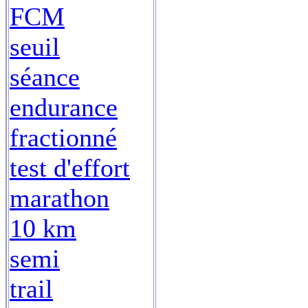
FCM
seuil
séance
endurance
fractionné
test d'effort
marathon
10 km
semi
trail