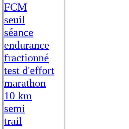
FCM
seuil
séance
endurance
fractionné
test d'effort
marathon
10 km
semi
trail