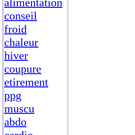
alimentation
conseil
froid
chaleur
hiver
coupure
etirement
ppg
muscu
abdo