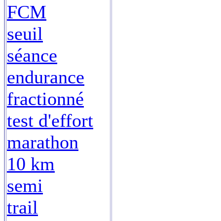
FCM
seuil
séance
endurance
fractionné
test d'effort
marathon
10 km
semi
trail