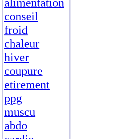
alimentation
conseil
froid
chaleur
hiver
coupure
etirement
ppg
muscu
abdo