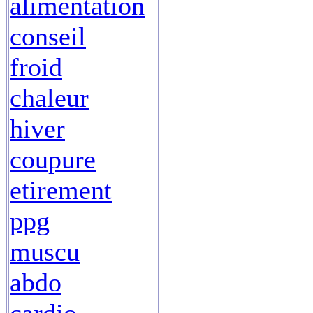
alimentation
conseil
froid
chaleur
hiver
coupure
etirement
ppg
muscu
abdo