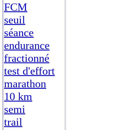
FCM
seuil
séance
endurance
fractionné
test d'effort
marathon
10 km
semi
trail