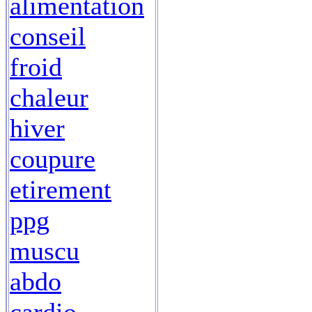
alimentation
conseil
froid
chaleur
hiver
coupure
etirement
ppg
muscu
abdo