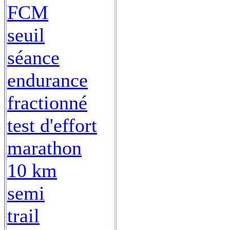
FCM
seuil
séance
endurance
fractionné
test d'effort
marathon
10 km
semi
trail