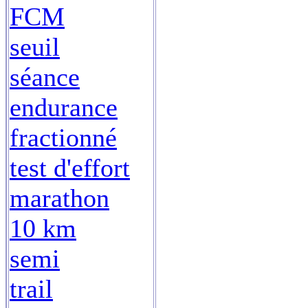
FCM
seuil
séance
endurance
fractionné
test d'effort
marathon
10 km
semi
trail