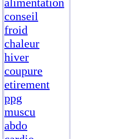
alimentation
conseil
froid
chaleur
hiver
coupure
etirement
ppg
muscu
abdo