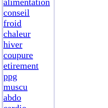
alimentation
conseil
froid
chaleur
hiver
coupure
etirement
ppg
muscu
abdo