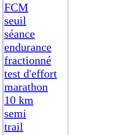
FCM
seuil
séance
endurance
fractionné
test d'effort
marathon
10 km
semi
trail