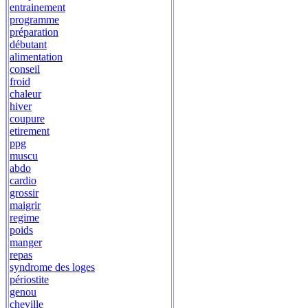
entrainement
programme
préparation
débutant
alimentation
conseil
froid
chaleur
hiver
coupure
etirement
ppg
muscu
abdo
cardio
grossir
maigrir
regime
poids
manger
repas
syndrome des loges
périostite
genou
cheville