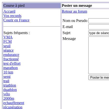
Course à pied
Poster un message
Accueil
Retour au forum
Vos records
Courir en France
Nom ou Pseudo
E-mail
Sujets fréquents :
Sujet
VMA
Message
FCM
seuil
séance
endurance
fractionné
test d'effort
marathon
10 km
semi
trail
triathlon
duathlon
vélo
2000m
echauffement
récupération