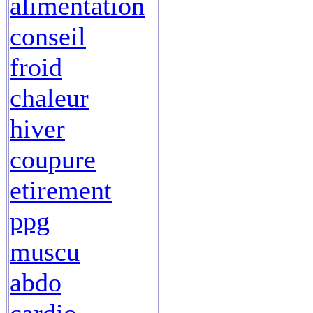
alimentation
conseil
froid
chaleur
hiver
coupure
etirement
ppg
muscu
abdo