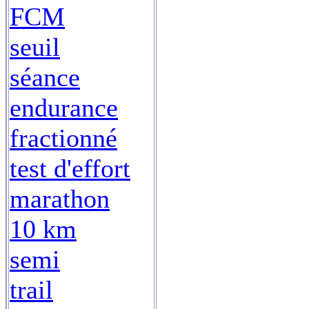
FCM
seuil
séance
endurance
fractionné
test d'effort
marathon
10 km
semi
trail