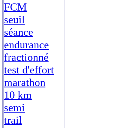
FCM
seuil
séance
endurance
fractionné
test d'effort
marathon
10 km
semi
trail