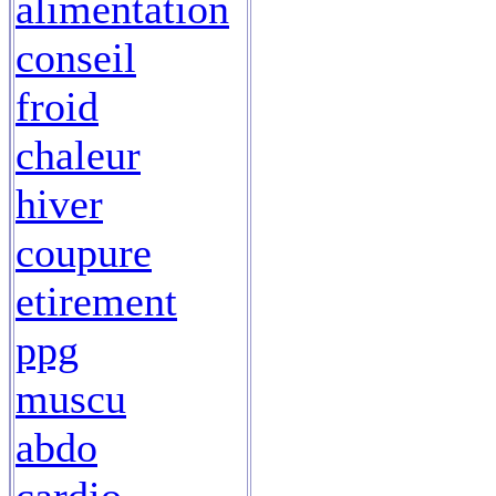
alimentation
conseil
froid
chaleur
hiver
coupure
etirement
ppg
muscu
abdo