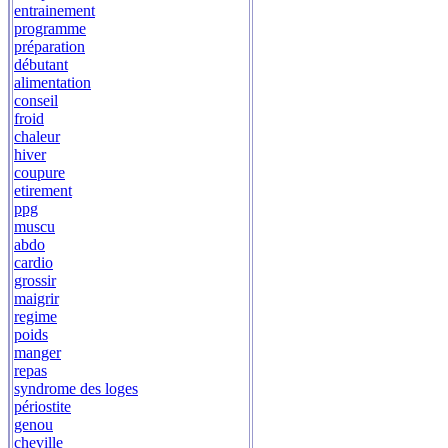
entrainement
programme
préparation
débutant
alimentation
conseil
froid
chaleur
hiver
coupure
etirement
ppg
muscu
abdo
cardio
grossir
maigrir
regime
poids
manger
repas
syndrome des loges
périostite
genou
cheville