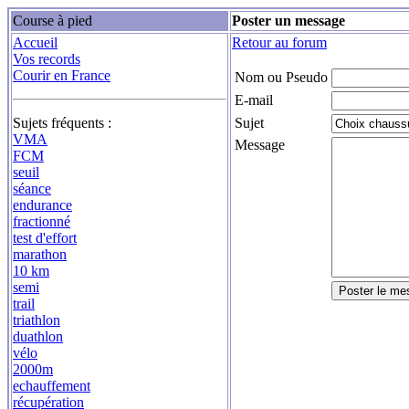
Course à pied
Poster un message
Accueil
Retour au forum
Vos records
Courir en France
Nom ou Pseudo
E-mail
Sujets fréquents :
Sujet
VMA
Message
FCM
seuil
séance
endurance
fractionné
test d'effort
marathon
10 km
semi
trail
triathlon
duathlon
vélo
2000m
echauffement
récupération