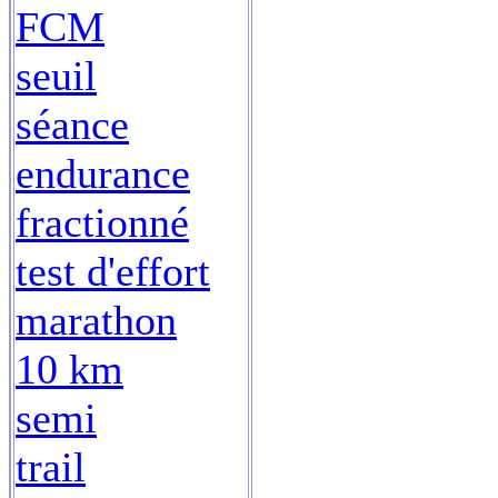
FCM
seuil
séance
endurance
fractionné
test d'effort
marathon
10 km
semi
trail