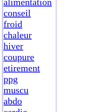
alimentation
conseil
froid
chaleur
hiver
coupure
etirement
ppg
muscu
abdo