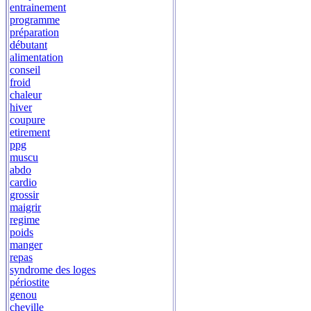
entrainement
programme
préparation
débutant
alimentation
conseil
froid
chaleur
hiver
coupure
etirement
ppg
muscu
abdo
cardio
grossir
maigrir
regime
poids
manger
repas
syndrome des loges
périostite
genou
cheville