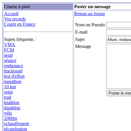
Course à pied
Poster un message
Accueil
Retour au forum
Vos records
Courir en France
Nom ou Pseudo
E-mail
Sujets fréquents :
Sujet
VMA
Message
FCM
seuil
séance
endurance
fractionné
test d'effort
marathon
10 km
semi
trail
triathlon
duathlon
vélo
2000m
echauffement
récupération